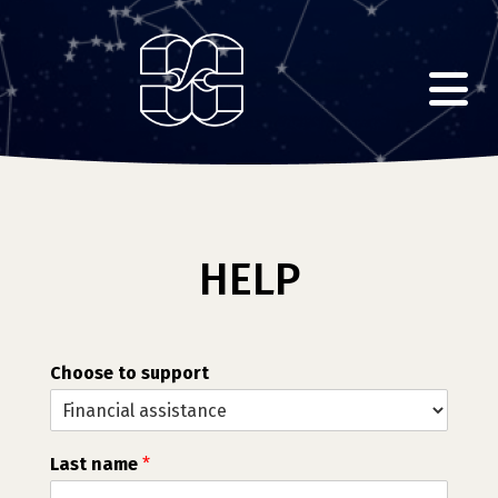
Skip
to
the
content
HELP
Choose to support
Last name
*